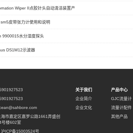
utomation Wiper II点胶针头自动清洁装置产
co sm5皮带张力计使用和说明
on 9900015水分湿度探头
haus DS1M12示波器
901927523
关于我们
产品中心
901927523
企业简介
GJC流量计
an@sahbore.com
企业文化
流量计配件
海市嘉定区嘉罗公路1661弄盛创
其他产品
4号楼602室
：
沪ICP备15003524号