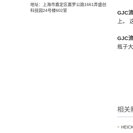
地址：上海市嘉定区嘉罗公路1661弄盛创
科技园24号楼602室
GJC
上。 
GJC
瓶子大
相关
HEI