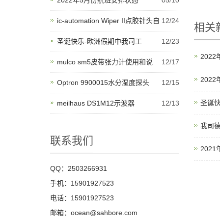
2022年5月份航班安排状态
05/10
ic-automation Wiper II点胶针头自
12/24
相关
圣诞快乐-欧洲假期中我司工
12/23
202
mulco sm5皮带张力计使用和说
12/17
202
Optron 9900015水分湿度探头
12/15
圣诞快
meilhaus DS1M12示波器
12/13
我司
联系我们
202
QQ：2503266931
手机：15901927523
电话：15901927523
邮箱：ocean@sahbore.com