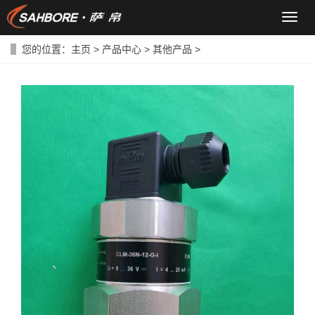
导
航
菜
您的位置：
主页
>
产品中心
>
其他产品
>
单