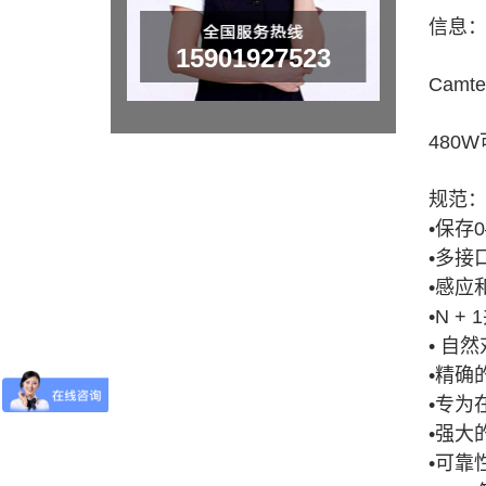
信息
15901927523
Camte
480W
规范
•保存0
•多接口
•感应
•N +
• 自
•精确
•专为
•强大
•可靠