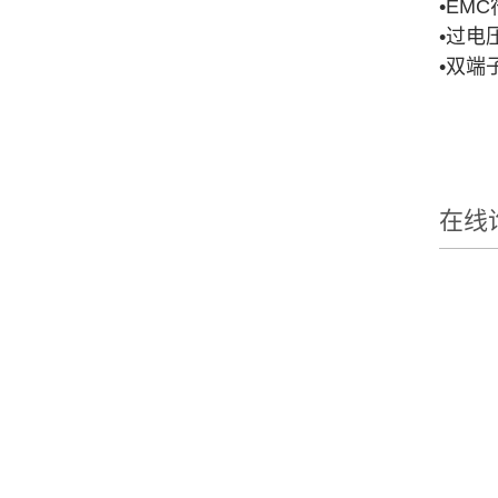
•EM
•过电
•双端子
在线