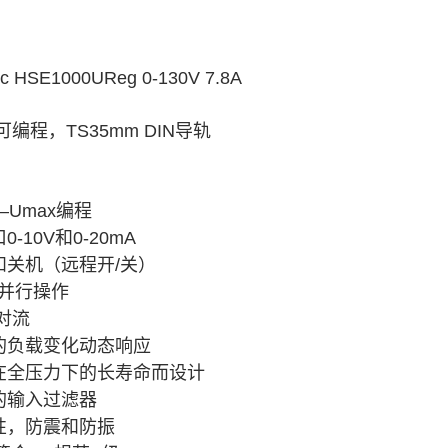
：
c HSE1000UReg 0-130V 7.8A
可编程，TS35mm DIN导轨
：
–Umax编程
0-10V和0-20mA
和关机（远程开/关）
 1并行操作
然对流
的负载变化动态响应
在全压力下的长寿命而设计
的输入过滤器
性，防震和防振