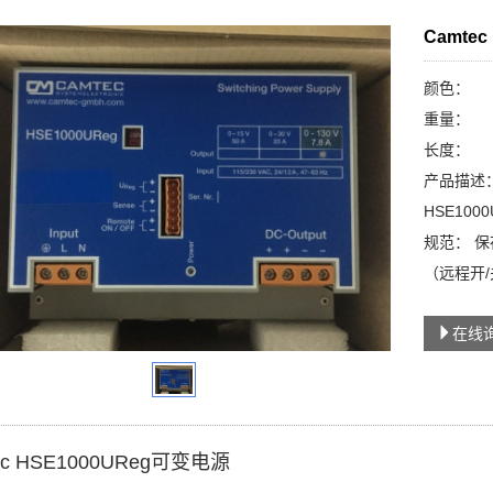
Camte
颜色：
重量：
长度：
产品描述：C
HSE1000
规范： 保
（远程开/
在线
ec HSE1000UReg可变电源