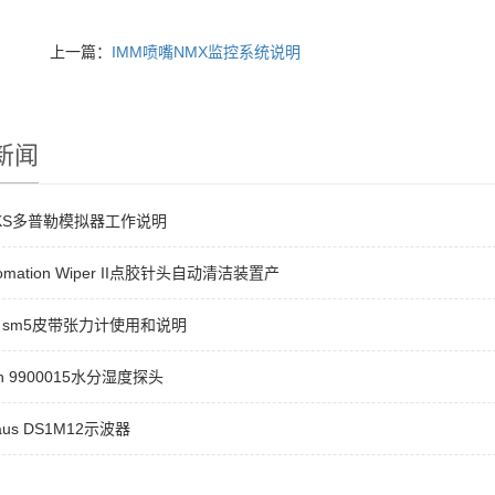
上一篇：
IMM喷嘴NMX监控系统说明
新闻
CKS多普勒模拟器工作说明
utomation Wiper II点胶针头自动清洁装置产
co sm5皮带张力计使用和说明
on 9900015水分湿度探头
haus DS1M12示波器