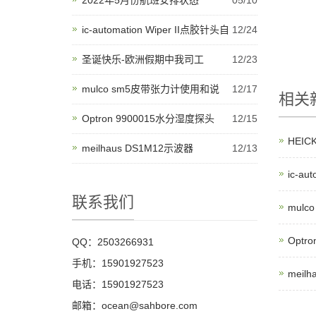
2022年5月份航班安排状态
05/10
ic-automation Wiper II点胶针头自
12/24
圣诞快乐-欧洲假期中我司工
12/23
mulco sm5皮带张力计使用和说
12/17
相关
Optron 9900015水分湿度探头
12/15
HEI
meilhaus DS1M12示波器
12/13
ic-a
联系我们
mul
Optr
QQ：2503266931
手机：15901927523
meil
电话：15901927523
邮箱：ocean@sahbore.com